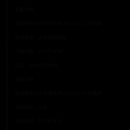
查看详情
我的使命S44-惊天动地 2017-07-17 开服表
游戏运营：上海游民网络
开服日期：07-17 14:38
区服：S44-惊天动地
查看详情
我的使命S21-纵横全球 2017-07-14 开服表
游戏运营：九游
开服日期：07-14 16:51