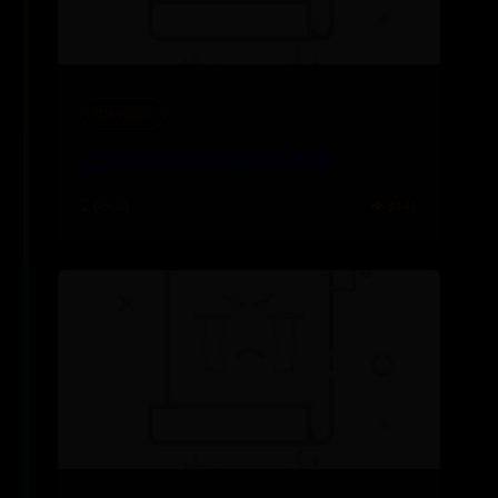
ibay365
允许访问本地网络什么意思
⌛ 06-30
👁️ 3441