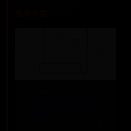
相关内容
365bet体育在线赌场
手机滤镜软件哪个好?滤镜app排行
榜-滤镜app大全
⌛ 07-17
👁️ 7878