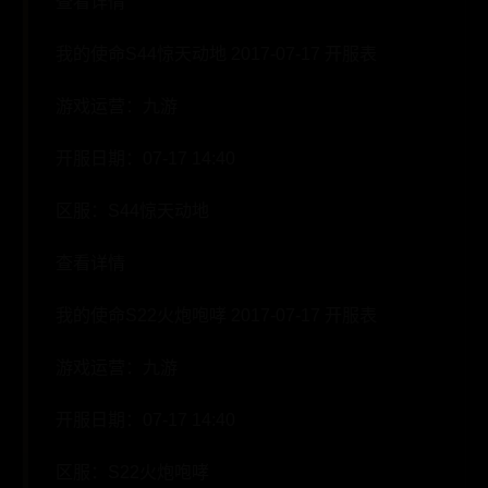
查看详情
我的使命S44惊天动地 2017-07-17 开服表
游戏运营：九游
开服日期：07-17 14:40
区服：S44惊天动地
查看详情
我的使命S22火炮咆哮 2017-07-17 开服表
游戏运营：九游
开服日期：07-17 14:40
区服：S22火炮咆哮