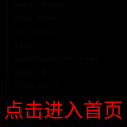
游戏运营：上海游民网络
开服日期：07-03 14:10
区服：S40-军团霸业
查看详情
我的使命S13-碧波惊涛 2017-07-03 开服表
游戏运营：九游
开服日期：07-03 14:08
区服：S13-碧波惊涛
点击进入首页
查看详情