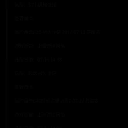
区服：S21-纵横全球
查看详情
我的使命S43-战火世纪 2017-07-13 开服表
游戏运营：上海游民网络
开服日期：07-13 14:33
区服：S43-战火世纪
查看详情
我的使命S42时刻武装 2017-07-12 开服表
游戏运营：上海游民网络