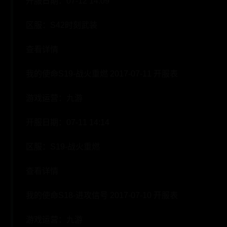
开服日期：07-12 14:09
区服：S42时刻武装
查看详情
我的使命S19-战火重燃 2017-07-11 开服表
游戏运营：九游
开服日期：07-11 14:14
区服：S19-战火重燃
查看详情
我的使命S18-进攻信号 2017-07-10 开服表
游戏运营：九游