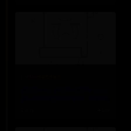
365bet体育在线赌场
4款支持3d人脸识别手机推荐 3d人
脸识别技术的手机有哪些？最新消息
⌛ 07-29
👁️ 5218