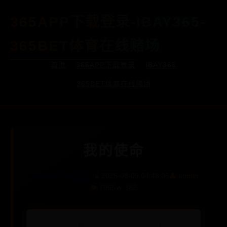
365APP下载登录-IBAY365-
365BET体育在线赌场
首页
365APP下载登录
IBAY365
365BET体育在线赌场
我的使命
365bet体育在线赌场
⌛ 2025-08-09 04:48:06
👤 admin
👁️ 7965
🔥 382