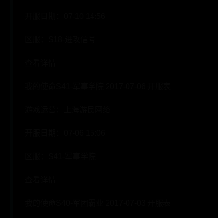
开服日期：07-10 14:56
区服：S18-进攻信号
查看详情
我的使命S41-军事学院 2017-07-06 开服表
游戏运营：上海游民网络
开服日期：07-06 15:06
区服：S41-军事学院
查看详情
我的使命S40-军团霸业 2017-07-03 开服表