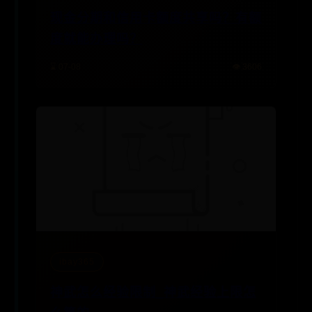
现金分期和信用卡额度共享吗？有额
度就能办理吗？
⌛ 07-08
👁️ 3606
ibay365
神武怎么经验限制_神武经验上限怎