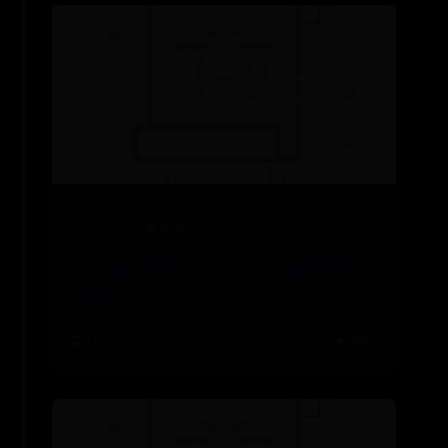
365app下载登录
冯小刚总资产多少亿 冯小刚的老婆
是谁
⌛ 07-02
👁️ 8976