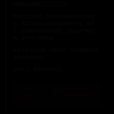
以根据自身需要灵活安排时间。
教师节活动期间，合理利用时间和道具回复体
力，相信大家可以轻松兑换到炼兽珍经。别忘
了，活动期间还有其他好处，比如活力产物价
格、临时符价格的降低
趁这个机会打好符，多刷副本、完成神器任务获
取更多的收益吧！
还等什么，快快行动起来吧！
← 300斤的
世界著名赛车比赛科普 世
体重如何减
界八大赛车比赛有哪些 →
肥？