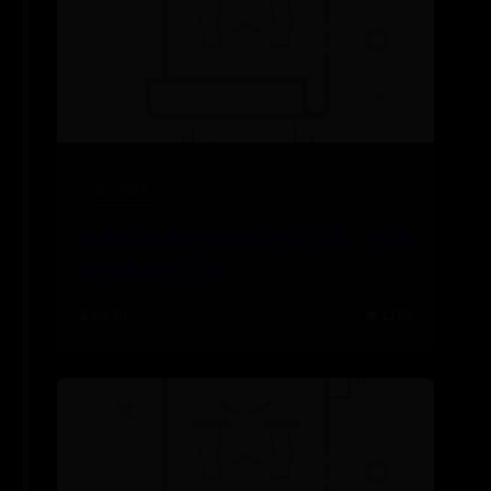
ibay365
长春市免费钓鱼的地方及位置（长春
市钓鱼场所介绍）
⌛ 06-30
👁️ 1183