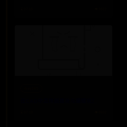
⌛ 07-16
👁️ 9822
ibay365
在CAD中怎样创建块与编辑块？
⌛ 07-10
👁️ 6932