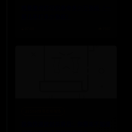
喷墨激光打印机寿命多少万张纸（一
般几年打多少张纸）
⌛ 07-08
👁️ 7937
365bet体育在线赌场
极兔快递被封杀背后：你根本不知道