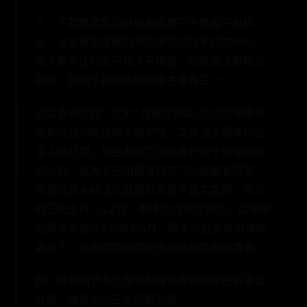
三、下款难度实测分析根据第三方数据平台统
计，当前有氧金融的平均审批通过率约为58%，
这个数字比行业平均水平稍低，但批贷金额相对
较高。影响下款的关键因素主要有三个：
征信查询次数：近3个月硬查询超过6次的基本会
被系统自动拒绝收入稳定性：工资流水需体现固
定入账日期，现金发放工资的需补充个税证明负
债比例：信用卡已用额度超过70%会触发预警，
多家网贷未结清的直接拒贷有个真实案例：深圳
的王先生月入1.2万，申请15万额度被拒，后来把
信用卡负债从8万降到3万，两个月后重新申请就
通过了。这说明提前优化负债结构真的很重要。
四、这些细节不注意容易踩坑根据用户投诉平台
数据，最常见的三大问题包括：