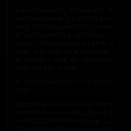
申请时显示预估额度5万，实际批贷只有2万（系
统存在预授信虚高现象）放款后提前还款需支付
违约金（合同约定前12个月提前还款收3%手续
费）部分用户反映利率上浮（年化利率区间
6.5%18%，资质差的用户可能拿到上限利率）特
别提醒：有用户遇到过"被开通"意外保险的情
况，虽然保费只有几十块，但一定要在签约时仔
细核对《借款合同》附件内容。
五、申请渠道选择有讲究目前主流的三种申请方
式对比：
渠道类型平均审批时效需补充资料概率专属优惠
手机银行APP2小时1天25%新客立减100元利息
线下网点35工作日60%可申请利率折扣第三方合
作平台即时预审+1天终审45%无建议优先选择手