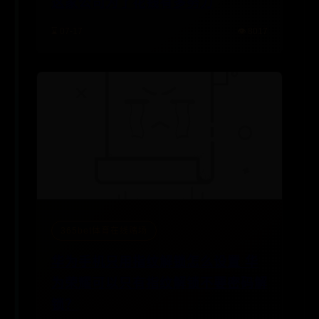
这家公司为了花钱有多努力
⌛ 07-17
👁️ 8017
365bet体育在线赌场
华为手机只用指纹解锁怎么设置 华
为荣耀可以只有指纹解锁不要密码解
锁？