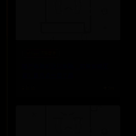
365app下载登录
国产奔驰和进口奔驰，究竟有何区
别？这几点一目了然
⌛ 07-15
👁️ 169