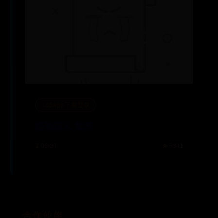
365app下载登录
怪物猎人 世界
⌛ 06-30
👁️ 6341
合作伙伴