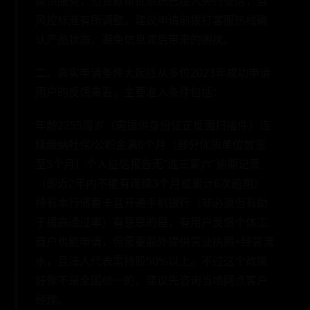
提供服务，但贷款审批系统已接入央行征信，且
风控标准有所调整。建议申请前拨打客服热线确
认产品状态，避免信息滞后带来的困扰。
二、真实申请条件大起底从多位2023年成功申请
用户的反馈来看，主要准入条件包括：
年龄2255周岁（需提供身份证正反面扫描件）连
续缴纳社保/公积金满6个月（部分优质单位放宽
至3个月）个人征信报告无"连三累六"逾期记录
（即近2年内不能有连续3个月或累计6次逾期）
持有本行储蓄卡且开通手机银行（非必须但有助
于提高通过率）有意思的是，有用户反馈个体工
商户也能申请，但需要额外提供营业执照+经营流
水，且法人代表需持股50%以上。不过这个政策
好像不是全国统一的，建议先咨询当地网点客户
经理。