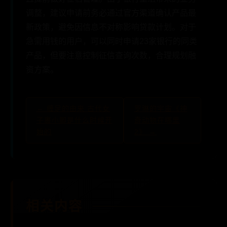
调整，建议申请前务必通过官方渠道确认产品最
新政策，避免因信息不对称影响贷款计划。对于
急需用钱的用户，可以同时申请23家银行的同类
产品，但要注意控制征信查询次数，合理规划融
资方案。
← 缠足的由来 古代女
罗琳的宇宙《神
子裹小脚是什么时候开
奇动物在哪里
始的
2》 →
相关内容