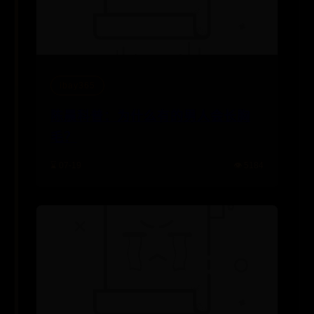
ibay365
陈晨科普：为什么有的男人会长胸
毛？
⌛ 07-19
👁️ 5184