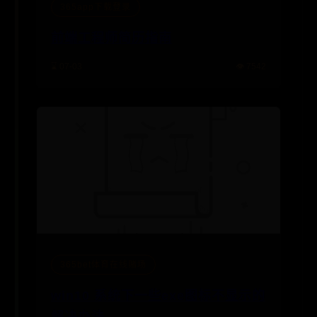
365app下载登录
前端工程师简历指南
⌛ 07-03
👁️ 7542
365bet体育在线赌场
win10 系统下一些exe图标不显示的