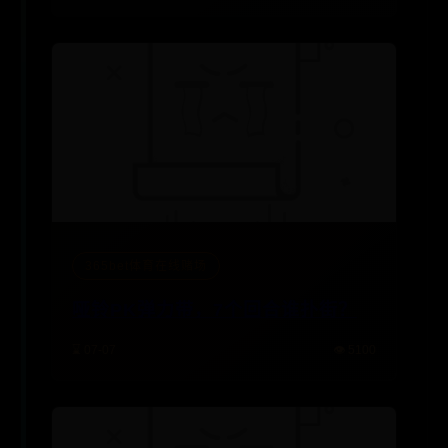
365bet体育在线赌场
哑铃PK弹力带，7个回合谁扑街？
⌛ 07-07
👁️ 5100