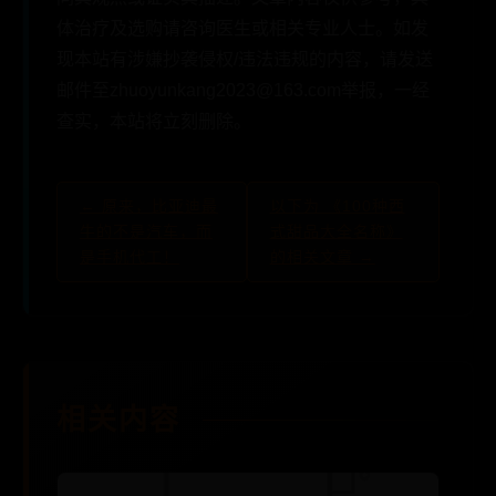
体治疗及选购请咨询医生或相关专业人士。如发
现本站有涉嫌抄袭侵权/违法违规的内容，请发送
邮件至zhuoyunkang2023@163.com举报，一经
查实，本站将立刻删除。
← 原来，比亚迪最
以下为 《100种西
牛的不是汽车，而
式甜品大全名称》
是手机代工！
的相关文章 →
相关内容