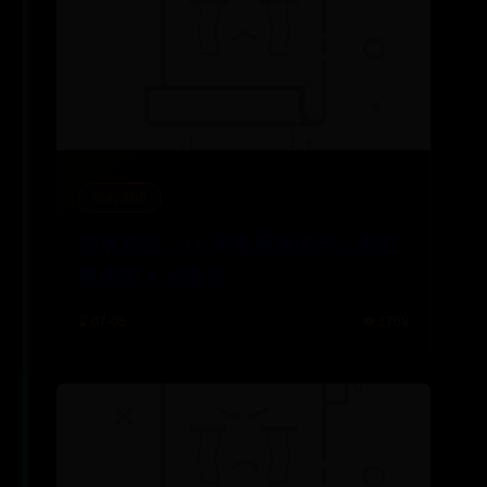
ibay365
实用总结：11 种晕厥原因与心源性
晕厥的 5 点鉴别
⌛ 07-06
👁️ 1768