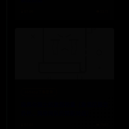
解决办法
⌛ 07-06
👁️ 5175
365app下载登录
瑞典与瑞士的激烈较量（重温历届世
界杯，揭秘两队的精彩对战）
⌛ 07-07
👁️ 7587