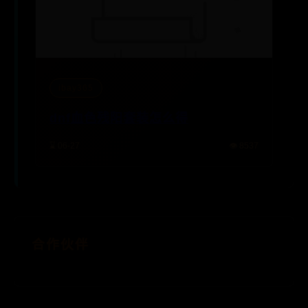
ibay365
dnf血色残阳套装怎么得
⌛ 06-27
👁️ 8537
合作伙伴