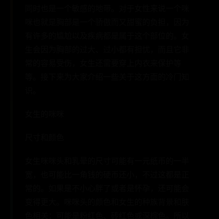
同时也是一个敏感的地带。对于女性来说一个咪
咪也就是胸部是一个骄傲而又甜蜜的负担，因为
有许多的尴尬以及疾病都是属于这个部位的。女
生会因为胸部的过大、过小都有担忧，而且它非
常的容易受伤，女生还需要穿上内衣来保护等
等。接下来为大家介绍一些关于这方面的冷门知
识。
女生的咪咪
尺寸和颜色
女生咪咪头和乳晕的尺寸可能有一元纸币的一半
宽，也可能比一角钱的硬币还小，不过这都是正
常的。如果是不小心胖了或者是怀孕，还可能会
变得更大。咪咪头的颜色和女生的种族背景和肤
色相关：可能是粉红色、砖红色或深棕色。所以