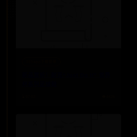
365app下载登录
新品赏析！耐克“Just Do It” 世界
杯系列足球鞋
⌛ 07-03
👁️ 4426