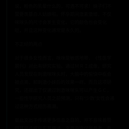
说，粉色的乳晕什么的，可遇不可求！妹子们不
需要羡慕白人姑娘啦。怀孕期间激素激增，不仅
咪咪头的尺寸会发生变化，它的颜色也会变化
哒，并且这种变化通常是永久的。
不正经的两点
对于很多女性而言，咪咪是敏感地带，《性医学
期刊》对此有研究实验。通过ＭＲＩ成像，研究
人员发现在刺激咪咪头时，大脑中的愉快中枢会
被点亮，和刺激小妹后的效果一样。而且这项研
究，还提出了仅通过刺激咪咪头可以产生ＧＣ，
一些性学研究人员之前预测，只有“少数”女性会通
过这种方式经历高潮。
载此文出于传递更多信息之目的，并不意味着赞
同其观点或证实其描述。文章内容仅供参考，具