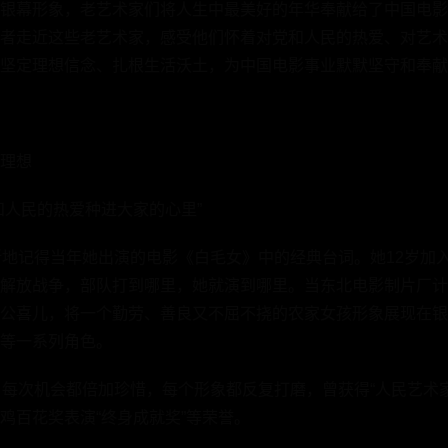
银幕形象，老艺术家们将人生中最美好的年华奉献给了中国电影
者走近这些老艺术家，感受他们怀着对党和人民的热爱、对艺术
坚定理想信念、扎根生活沃土，为中国电影事业默默坚守和奉献
理想
和人民的热爱种进大家的心里”
晰地记得当年她出演的电影《白毛女》中的经典台词。她12岁加入
解放战争，部队打到哪里，她就演到哪里。当东北电影制片厂计
公喜儿，将一个勤劳、善良又不屈不挠的农家女孩形象展现在银
等一系列角色。
，每次机会都倍加珍惜，每个形象都反复打磨，曾获得“人民艺术
鸡百花奖表演“终身成就奖”等荣誉。