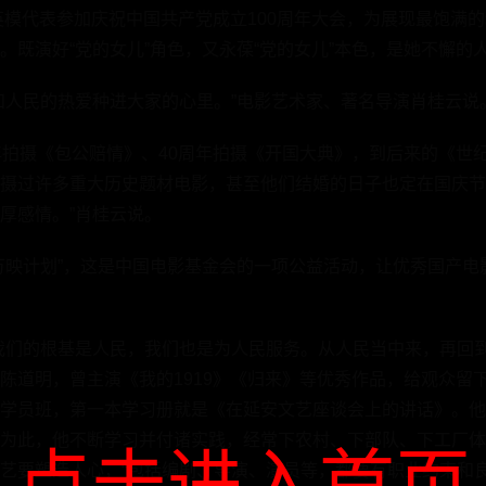
队英模代表参加庆祝中国共产党成立100周年大会，为展现最饱满的
。既演好“党的女儿”角色，又永葆“党的女儿”本色，是她不懈的
和人民的热爱种进大家的心里。”电影艺术家、著名导演肖桂云说
年拍摄《包公赔情》、40周年拍摄《开国大典》，到后来的《世
摄过许多重大历史题材电影，甚至他们结婚的日子也定在国庆节
厚感情。”肖桂云说。
万映计划”，这是中国电影基金会的一项公益活动，让优秀国产电
我们的根基是人民，我们也是为人民服务。从人民当中来，再回到
陈道明，曾主演《我的1919》《归来》等优秀作品，给观众留下
学员班，第一本学习册就是《在延安文艺座谈会上的讲话》。他
为此，他不断学习并付诸实践，经常下农村、下部队、下工厂体
点击进入首页
艺要塑造人心，“包括编剧、导演、演员等，都要有职业约束和