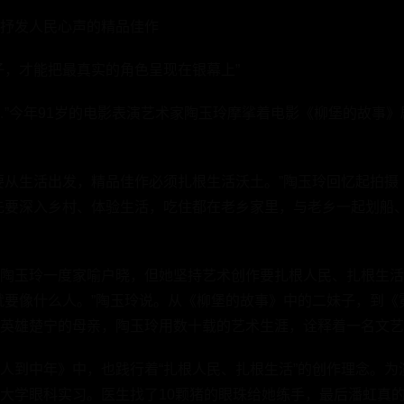
抒发人民心声的精品佳作
子，才能把最真实的角色呈现在银幕上”
…”今年91岁的电影表演艺术家陶玉玲摩挲着电影《柳堡的故事
要从生活出发，精品佳作必须扎根生活沃土。”陶玉玲回忆起拍摄
先要深入乡村、体验生活，吃住都在老乡家里，与老乡一起划船
陶玉玲一度家喻户晓，但她坚持艺术创作要扎根人民、扎根生活
就要像什么人。”陶玉玲说。从《柳堡的故事》中的二妹子，到《
英雄楚宁的母亲，陶玉玲用数十载的艺术生涯，诠释着一名文艺
人到中年》中，也践行着“扎根人民、扎根生活”的创作理念。为
大学眼科实习。医生找了10颗猪的眼珠给她练手，最后潘虹真