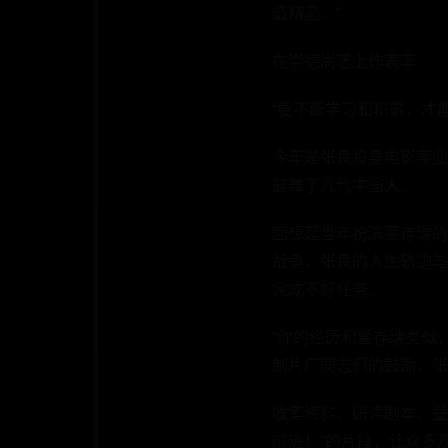
造精品。”
在崇德尚艺上作表率
“要不断学习和积累，才
今年是张良投身电影事业的
鼓舞了几代中国人。
回想起当年扮演董存瑞的
战争，张良的人生轨迹与
完成不好任务。
“你的经历和董存瑞类似
制片厂同志们的鼓励，张
收集资料、研读剧本、昼
前进！”的片段，让众多观