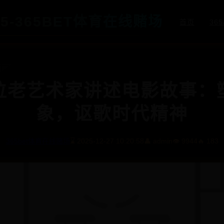
65-365BET体育在线赌场
首页
36
位老艺术家讲述电影故事：
象，讴歌时代精神
365bet体育在线赌场
⌛ 2025-12-27 10:20:58
👤 admin
👁️ 9944
🔥 183