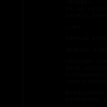
一部部经典影片、一个个
不改。日前，人民日报记
声的艺术人生，记录他们
——编者
热爱党和人民、坚守艺术
“我们要用胶片，把对党
今年97岁的田华，仍清
国共产党，从抗日战争到
时，田华被选中饰演主人
《党的女儿》中的李玉梅
田华参演过40余部作品
突出贡献电影艺术家、金