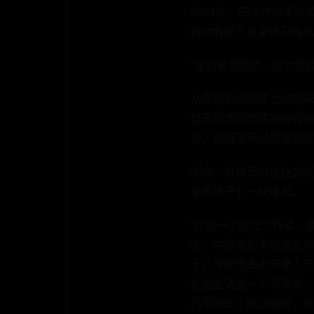
2021年，田华作为军
她对着镜子反复练习敬礼
“我们要用胶片，把对党
从庆祝新中国成立30周
桂云和李前宽这对伉俪拍
作，都离不开对国家的深
如今，肖桂云仍在挂念“
里的孩子们一起成长。
“作为一个文艺工作者，
家、中国电影家协会主席
十几岁的他去考天津人艺
社会生活这一不竭源泉。
乃至半年。陈道明说，文