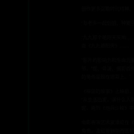
创作更多讴歌时代精神、
“与老乡一起划船、种麦
“九九那个艳阳天来哟…
曲《九九艳阳天》……
“影片的影响力和生命力
节，“我、导演、摄影首
的角色呈现在银幕上。”
《柳堡的故事》上映后，
“从生活出发，演什么人
妮，再到《炮兵少校》中
电影表演艺术家潘虹在《
角色，潘虹曾到华西医科