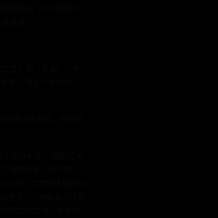
精神状态，93岁高龄的
人生追求。
。
纪之梦》和《星海》，肖
当天，“我们一生的创
影走进边远地区，伴随那
人民当中去。”电影艺术
了深刻印象。1972年，
认识到，文学艺术要抓住
验生活，一待就是三个月
良好的文化自觉，才能锻