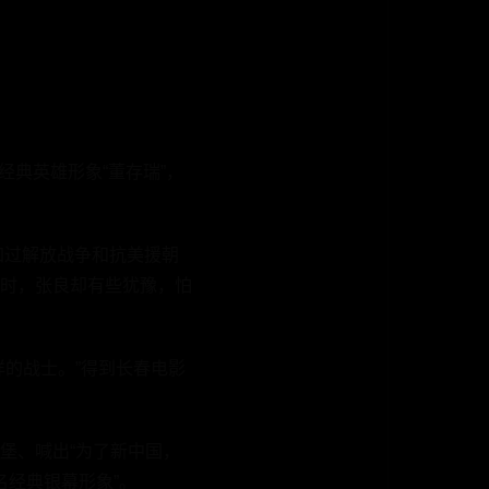
经典英雄形象“董存瑞”，
加过解放战争和抗美援朝
时，张良却有些犹豫，怕
的战士。”得到长春电影
堡、喊出“为了新中国，
名经典银幕形象”。