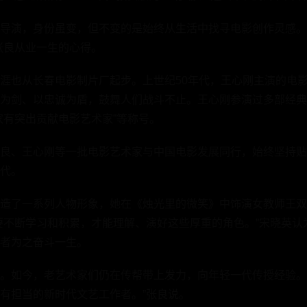
导演，身份虽变，但不变的是始终从生活中找寻电影创作灵感。
张良从业一生的心得。
涯也从长春电影制片厂起步。上世纪50年代，王心刚主演的电
为剑、以忠诚为盾，鼓舞人们战斗不止。王心刚参演过多部经典
家有突出贡献电影艺术家”等称号。
良、王心刚等一批电影艺术家与中国电影发展同行，始终坚持贴
代。
造了一系列人物形象，她在《烛光里的微笑》中饰演女教师王双
要不断学习和积累，才能理解、演好这些厚重的角色。”宋晓英认为
者为之奋斗一生。
。如今，老艺术家们仍在传帮带上发力，向年轻一代传授经验。
有担当的新时代文艺工作者。”张良说。