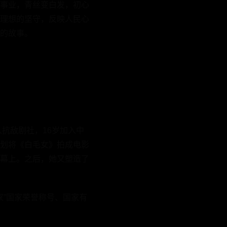
事业，青丝变白发，初心
理想的坚守，反映人民心
的故事。
抗敌剧社，16岁加入中
划将《白毛女》拍成电影
幕上。之后，她又塑造了
家”国家荣誉称号、国家有