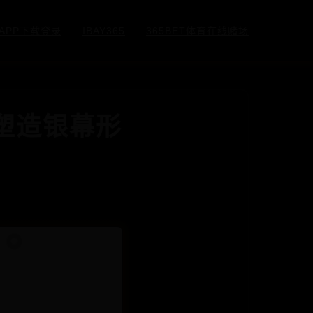
5APP下载登录
IBAY365
365BET体育在线赌场
塑造银幕形