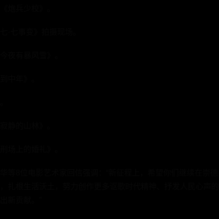
《炮兵少校》。
七·七事变》拍摄现场。
今夜有暴风雪》。
到中年》。
。
寂静的山林》。
刑场上的婚礼》。
华等8位电影艺术家回信强调：“新征程上，希望你们继续在崇
，扎根生活沃土，努力创作更多讴歌时代精神、抒发人民心声的
出新贡献。”