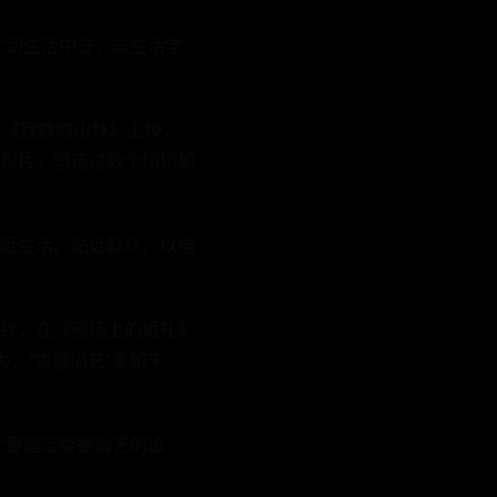
“到生活中去，向生活学
影《寂静的山林》上映，
影片，塑造过数个栩栩如
近生活、贴近群众，以电
铃，在《刑场上的婚礼》
，“崇德尚艺”重如千
“要坚定崇德尚艺的追