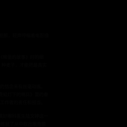
》剧照，轻声哼唱着电影插
《柳堡的故事》时的细
、种麦子，才能把最真实
的信念未有丝毫动摇。
霓虹灯下的哨兵》里的春
工作者的责任和担当。
演好眼科医生陆文婷这一
的练就了从中取出眼角膜