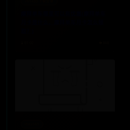
365app下载登录
摩拜单车哪里可以有优惠(摩拜单车
月卡是什么，摩拜单车月卡怎么领
取？)
⌛ 07-02
👁️ 868
ibay365