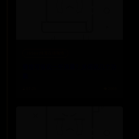
365bet体育在线赌场
微信可省近一半流量？关闭这几个功
能
⌛ 07-25
👁️ 2069