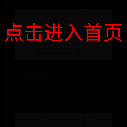
点击进入首页
365app下载登录
我的苹果商店无法登陆
⌛ 07-17
👁️ 6760