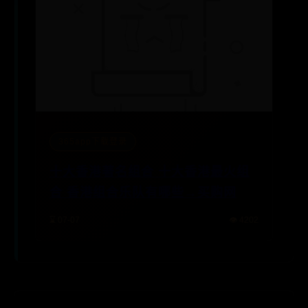
365app下载登录
十大香港著名组合 十大香港最火组
合 香港组合乐队有哪些→买购网
⌛ 07-07
👁️ 4202