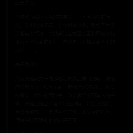
历史悠久
兴城作为我国著名的古城之一，具有悠久的历
史，这里的古建筑、文化遗址众多，吸引了大量
游客前来探访，兴城宾馆在地理位置和历史文化
上都具有很高的价值，这也是其价格居高不下的
原因之一。
高品质服务
兴城宾馆致力于为游客提供高品质的服务，宾馆
内设施齐全，服务周到，包括舒适的客房、优质
的餐饮、专业的团队等，为了满足不同游客的需
求，宾馆还推出了各种特色服务，如会议接待、
商务洽谈等，正是这种全方位、高质量的服务，
使得兴城宾馆的价格居高不下。