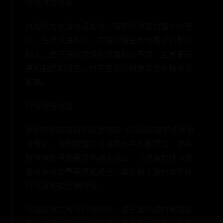
市场供需关系
兴城作为旅游热点城市，每年的游客数量十分庞
大，在供求关系中，宾馆价格受市场需求的影响
较大，由于兴城宾馆的数量相对有限，且具备较
高的品质和特色，供不应求的现象导致价格水涨
船高。
行业报告佐证
根据中国旅游研究院发布的《2019年旅游业发展
报告》，我国旅游市场消费水平不断提高，游客
对住宿质量的要求也越来越高，兴城宾馆作为旅
游住宿业的重要组成部分，其价格上涨也与整体
行业发展趋势相符合。
兴城宾馆之所以价格较高，源于其优越的地理位