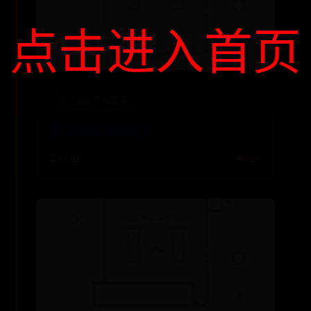
点击进入首页
365app下载登录
怎么删除微信评论
⌛ 07-01
👁️ 629