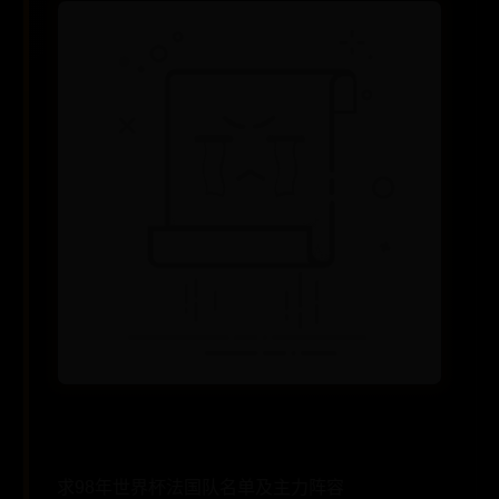
求98年世界杯法国队名单及主力阵容