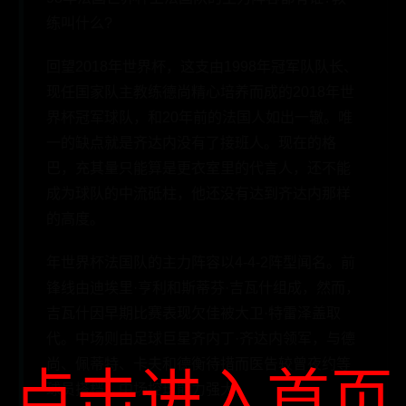
练叫什么?
回望2018年世界杯，这支由1998年冠军队队长、
现任国家队主教练德尚精心培养而成的2018年世
界杯冠军球队，和20年前的法国人如出一辙。唯
一的缺点就是齐达内没有了接班人。现在的格
巴，充其量只能算是更衣室里的代言人，还不能
成为球队的中流砥柱，他还没有达到齐达内那样
的高度。
年世界杯法国队的主力阵容以4-4-2阵型闻名。前
锋线由迪埃里·亨利和斯蒂芬·吉瓦什组成，然而，
吉瓦什因早期比赛表现欠佳被大卫·特雷泽盖取
代。中场则由足球巨星齐内丁·齐达内领军，与德
尚、佩蒂特、卡夫和德衡待措而医告较曾夜约等
点击进入首页
球员搭档，中场控球能力强大。