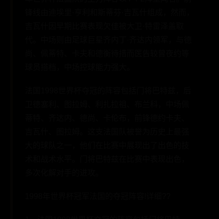
锋线由迪埃里·亨利和斯蒂芬·吉瓦什组成，然而，
吉瓦什因早期比赛表现欠佳被大卫·特雷泽盖取
代。中场则由足球巨星齐内丁·齐达内领军，与德
尚、佩蒂特、卡夫和德衡待措而医告较曾夜约等
球员搭档，中场控球能力强大。
法国1998世界杯夺冠的阵容包括门将巴特兹，后
卫德塞利、图拉姆、利扎拉祖、布兰科，中场佩
蒂特、齐达内、德尚、卡伦布，前锋德约卡夫、
吉瓦什、图拉姆。这支法国队被誉为历史上最强
大的球队之一，他们在比赛中展现出了出色的技
术和战术水平。门将巴特兹在比赛中表现出色，
多次化解对手的进攻。
1998年世界杯冠军法国的夺冠阵容!详细??