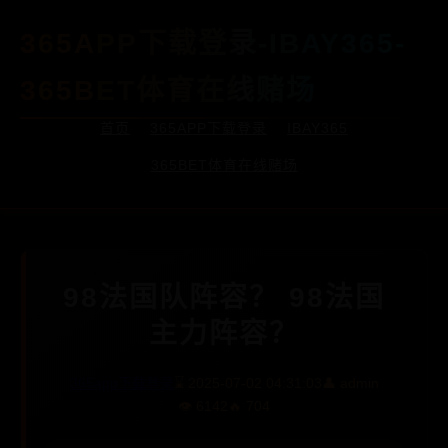
365APP下载登录-IBAY365-
365BET体育在线赌场
首页
365APP下载登录
IBAY365
365BET体育在线赌场
98法国队阵容？ 98法国
主力阵容？
365app下载登录
⌛ 2025-07-02 04:31:03
👤 admin
👁️ 6142
🔥 704