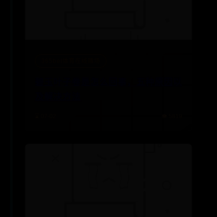
365bet体育在线赌场
碧玉叶子卷是怎么回事，五种原因以
及解决方法
⌛ 07-02
👁️ 5819