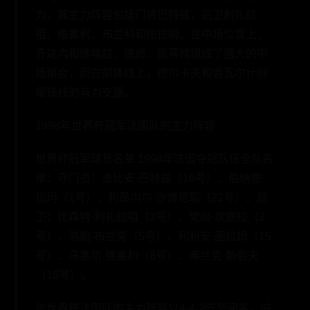
力，其主力阵容包括门将巴特兹，后卫利扎拉
祖、维塞利、布兰科和图拉姆。在中场位置上，
齐达内和维埃拉、德尚、佩蒂特组成了强大的中
场组合，而在前锋线上，德尔卡夫和吉瓦尔什则
是锋线的有力支援。
1998年世界杯冠军法国队的主力阵容
世界杯冠军球员名单 1998年法国夺冠队伍全队名
单：守门员：法比安·巴特兹（16号）、伯纳德·
拉玛（1号）、利昂内尔·沙博尼耶（22号）。后
卫：比森特·利扎拉祖（3号）、樊尚·坎德拉（2
号）、洛朗·布兰克（5号）、利利安·图拉姆（15
号）、马塞尔·德塞利（8号）、弗兰克·勒伯夫
（18号）。
年世界杯法国队的主力阵容以4-4-2阵型闻名。前