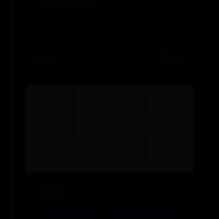
365app下载登录
郑爽小号晒出的黑卡有多牛？全球持
有人不足1%，奥巴马却有两张！
⌛ 06-30
👁️ 2116
ibay365
刀剑神域黑衣剑士装备获取途径及搭