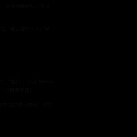
年，距离阿根廷队上次世
下滑，那么南美巨人已经
时”、“地利”、“人和”缺一不
，准确率如何？
5中15的逆天成绩，使得