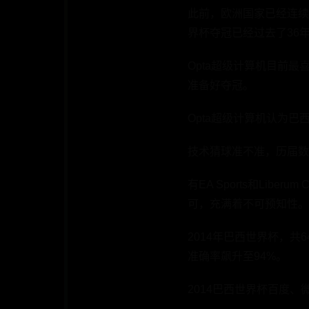
此前，欧洲国家已经连续
界杯夺冠已经过去了36
Opta超级计算机目前
准备好夺冠。
Opta超级计算机认为巴西
技术猜球准不准，历届数
有EA Sports和Lib
可，充满着不可预知性。
2014年巴西世界杯，共
准确率飙升至94%。
2014巴西世界杯百度