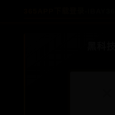
365APP下载登录-IBAY3
黑科