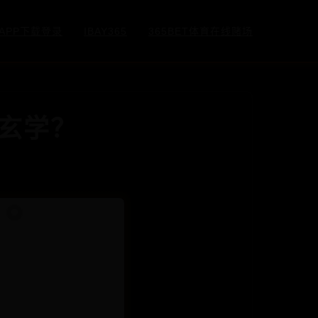
5APP下载登录
IBAY365
365BET体育在线赌场
玄学？