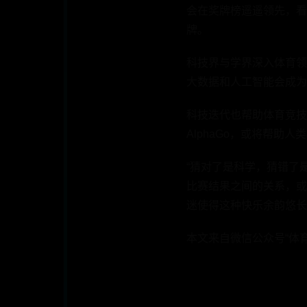
会在奖牌榜遥遥领先，看
牌。
科技界与学界深入体育领
大数据和人工智能会成为
科技迭代也帮助体育竞技不
AlphaGo，或将帮助
“猜对了是科学，猜错了
比赛结果之间的关系，或
迷使得这种快乐余韵悠长
本文来自微信公众号“体育大