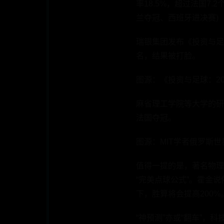
率18.5%，超过法国7
兰夺冠、西班牙进决赛)
瑞银集团发布《投资与足
名，结果被打脸。
图源：《投资与足球：20
麻省理工学院等大学的研
法国夺冠。
图源：MIT学者俄罗斯
值得一提的是，著名物理
“完美点球公式”。霍金
下，胜算将会提高200%
“神预测”亦或“翻车”，