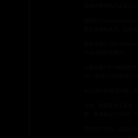
选择阿根廷的不止是EA
英国投行Liberum Ca
算法将球队实力、社会经
投资咨询公司BCA Re
大战中险胜葡萄牙。
卡塔尔是C罗与梅西的世界
化”，梅罗之间的终极对
BCA预计阿葡进决赛，
当然，阿根廷并不是唯一的
冕，概率高达17.93%
然而四个月后，超级计算机