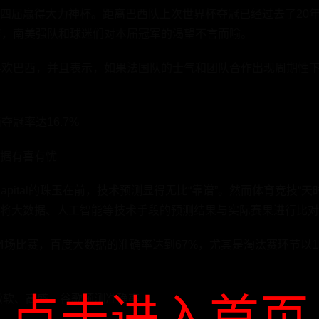
四届赢得大力神杯。距离巴西队上次世界杯夺冠已经过去了20
年，南美强队和球迷们对本届冠军的渴望不言而喻。
最喜欢巴西，并且表示，如果法国队的士气和团队合作出现周期性
夺冠率达16.7%
据有喜有忧
erum Capital的珠玉在前，技术预测显得无比“靠谱”。然而体育竞技“天
将大数据、人工智能等技术手段的预测结果与实际赛果进行比对
64场比赛，百度大数据的准确率达到67%，尤其是淘汰赛环节以1
点击进入首页
、微软、高盛、谷歌预测准确率