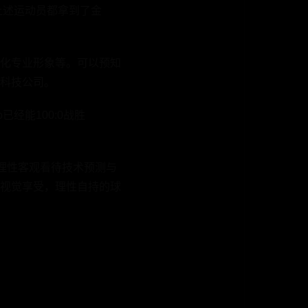
上述运动员都拿到了金
化专业形象等。可以预知
科技公司。
已经能100:0战胜
理性客观看待技术预测与
视觉享受，理性自持的球
。