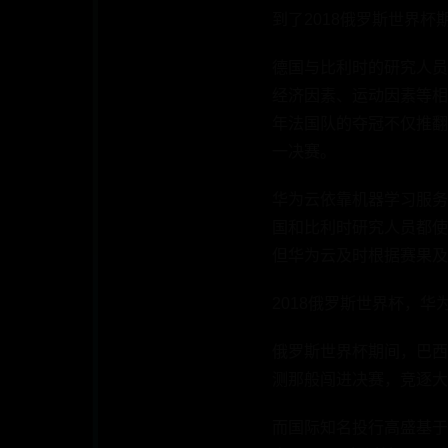
到了2018俄罗斯世界
德国与比利时的研究人员
经济因素、运动因素等相
年法国队的夺冠不仅推翻
一决赛。
华为云依靠机器学习服务
国和比利时研究人员都使
但华为云及时根据赛果及
2018俄罗斯世界杯，华
俄罗斯世界杯期间，巴西
测那般闯进决赛，竞逐大
而国际知名投行高盛基于