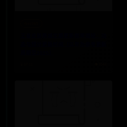
ibay365
王者皮肤商城定期更新频率揭秘：动
态与预计更新时间（以年为参考更新
周期至2025）
⌛ 07-11
👁️ 3544