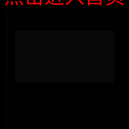
们？
⌛ 07-02
👁️ 4495
365bet体育在线赌场
前期冒险
⌛ 07-10
👁️ 2174