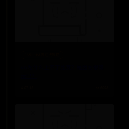
365bet体育在线赌场
vn为什么上不了比赛？是因为很难
玩吗？
⌛ 07-15
👁️ 6093