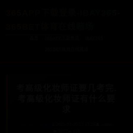
365APP下载登录-IBAY365-
365BET体育在线赌场
首页
365APP下载登录
IBAY365
365BET体育在线赌场
考高级化妆师证要几考完.
考高级化妆师证有什么要
求
365app下载登录
⌛ 2025-07-20 13:57:15
👤 admin
👁️ 1077
🔥 515