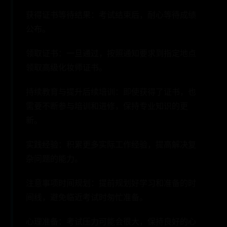
获得证书等待结果：考试结束后，耐心等待成绩
公布。
领取证书：一旦通过，按照通知要求到指定地点
领取高级化妆师证书。
持续教育与提升后续培训：即使获得了证书，也
需要不断参与培训和进修，保持专业知识的更
新。
实践经验：积累更多实际工作经验，提高解决复
杂问题的能力。
注意事项时间规划：提前规划好学习和准备的时
间线，避免临近考试时匆忙准备。
心理准备：考试压力可能会很大，保持良好的心