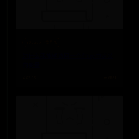
365app下载登录
为什么我能够访问一个在try中定义
的变量
⌛ 07-15
👁️ 8551