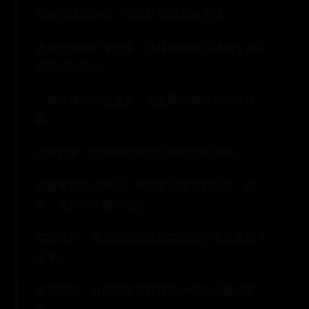
化妆师培训课程，以帮助学员准备考试。
选择培训机构专业度：选择有良好口碑和专业认
证的培训机构。
：确保课程内容全面，涵盖理论知识和实操技
能。
师资力量：优秀的教师团队是成功的关键。
准备考试理论学习：系统学习化妆的历史、美
学、色彩学等理论知识。
实践操作：通过模拟考试和实际操作来提高技术
水平。
案例研究：分析并练习处理各种化妆场景的案