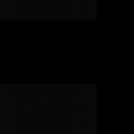
365bet体育在线赌场
SQL Server 2005详细安装过程及
配置
⌛ 07-18
👁️ 6950