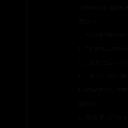
《帕斯卡契约》退款方法
退款方法
1、首先玩家需要登录自
2、在订单中找到帕斯卡
3、点击进入之后可以看
4、申请退款，退款过程
5、最后确定退款，等待
退款须知
6、退款必须在购买游戏