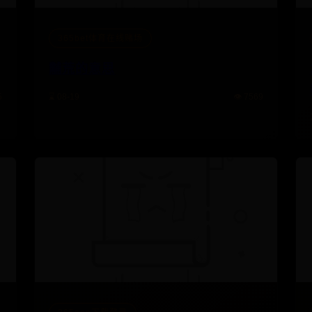
365bet体育在线赌场
黼荒的意思
5
⌛ 08-19
👁️ 7569