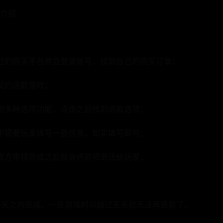
介绍
己的购买平台并且登录账号，找到自己的购买订单；
契约这款游戏；
到多种选项功能，点击之后找到退款选项；
中需要玩家填写一些信息，如实填写即可；
官方审核完成之后就会将款项退还给玩家；
5天之内完成，一旦游戏时间超过五天就无法再退款了。