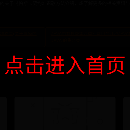
的关于《帕斯卡契约》退款方法介绍，想了解更多的相关资讯与
和格言(关于选择的
JAVA中有哪些集合类？常用的几种JAV
JAVA 的集合类 →
点击进入首页