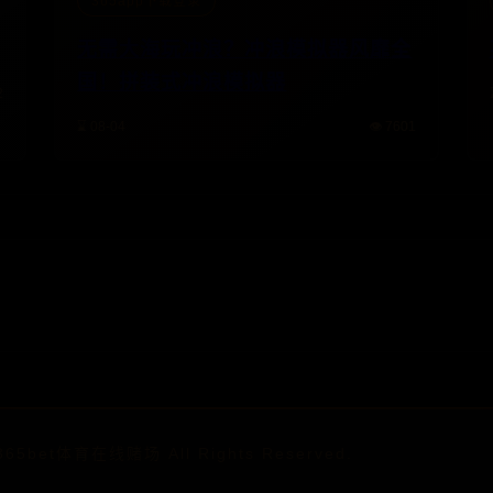
365app下载登录
无需大海玩冲浪？冲浪模拟器风靡全
国！拼装式冲浪模拟器
2
⌛ 08-04
👁️ 7601
65bet体育在线赌场 All Rights Reserved.