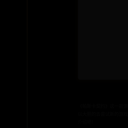
《帕斯卡契约》这一款游
以大胆的去尝试新的游戏
介绍吧！